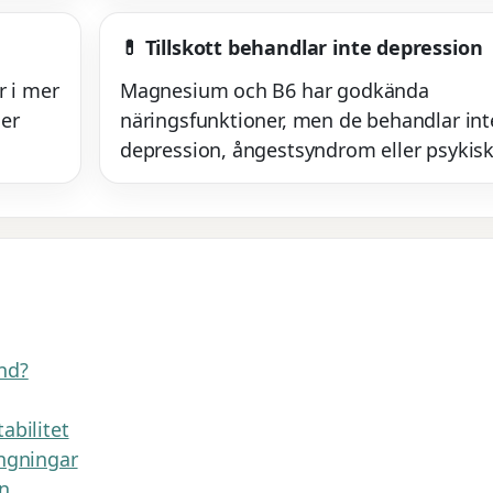
💊 Tillskott behandlar inte depression
r i mer
Magnesium och B6 har godkända
ler
näringsfunktioner, men de behandlar int
depression, ångestsyndrom eller psykisk
ånd?
abilitet
ängningar
en