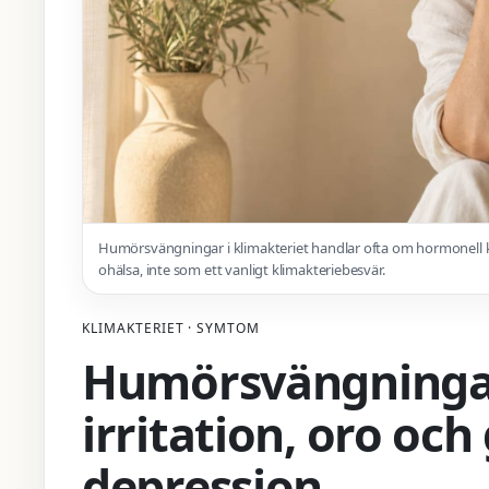
Humörsvängningar i klimakteriet handlar ofta om hormonell 
ohälsa, inte som ett vanligt klimakteriebesvär.
KLIMAKTERIET · SYMTOM
Humörsvängningar 
irritation, oro oc
depression