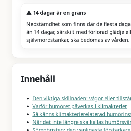
⚠️ 14 dagar är en gräns
Nedstämdhet som finns där de flesta daga
än 14 dagar, särskilt med förlorad glädje el
självmordstankar, ska bedömas av vården.
Innehåll
Den viktiga skillnaden: vågor eller tillst
Varför humöret påverkas i klimakteriet
Så känns klimakterierelaterad humörinst
När det inte längre ska kallas humörsv
Sömnbristen: den vanligaste förstärkar