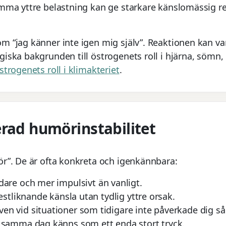
samma yttre belastning kan ge starkare känslomässig r
m “jag känner inte igen mig själv”. Reaktionen kan var
iska bakgrunden till östrogenets roll i hjärna, sömn,
strogenets roll i klimakteriet
.
erad humörinstabilitet
ör”. De är ofta konkreta och igenkännbara:
are och mer impulsivt än vanligt.
estliknande känsla utan tydlig yttre orsak.
n vid situationer som tidigare inte påverkade dig så 
 samma dag känns som ett enda stort tryck.