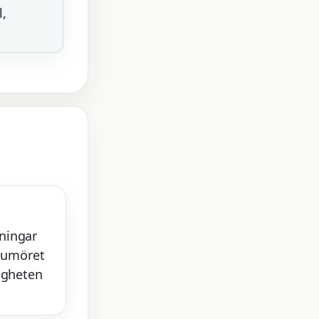
l,
ningar
 humöret
ligheten