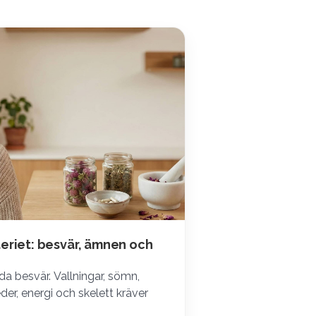
kteriet: besvär, ämnen och
r
nda besvär. Vallningar, sömn,
der, energi och skelett kräver