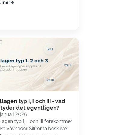
s mer
llagen typ I,II och III - vad
tyder det egentligen?
januari 2026
lagen typ I, II och III förekommer
lika vävnader. Siffrorna beskriver