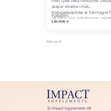
men fyller olika funktioner. Gelat
skapar struktur i mat.
Kollagenpeptider är framtagna f
Kollagen…
att lösas upp och doseras enkelt
Läs mer
Sida 1 av 8
RJ Impact Supplements AB