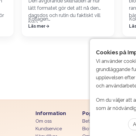
in
Den avgörande skillnaden är hur
bio
lätt formatet gör det att nå den
ran
ör
dagsdos och rutin du faktiskt vill
bäs
Kollagen…
Kol
.
följa.
Läs mer
Lä
Cookies på Im
Vi använder cooki
Information
Populära produkter
grundläggande fu
Om oss
Betakaroten Premium
Kundservice
Biotin Premium
upplevelsen efter 