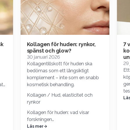
sk
Kollagen för huden: rynkor,
7 
spänst och glow?
ko
un
30 januari 2026
29 
Kollagentillskott för huden ska
Ett
bedömas som ett långsiktigt
köp
komplement – inte som en snabb
ge
att
kosmetisk behandling.
tes
Kollagen / Hud, elasticitet och
fu
Lä
rynkor
an
Kollagen för huden: vad visar
forskningen…
Läs mer