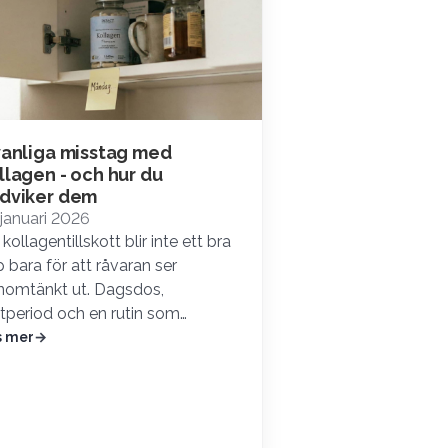
vanliga misstag med
llagen - och hur du
dviker dem
januari 2026
 kollagentillskott blir inte ett bra
 bara för att råvaran ser
nomtänkt ut. Dagsdos,
tperiod och en rutin som
ngerar i vardagen avgör om
s mer
vändningen…