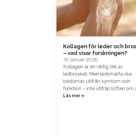
Kollagen för leder och bro
– vad visar forskningen?
30 januari 2026
Kollagen är en viktig del av
ledbrosket. Men ledsmärta ska
bedömas utifrån symtom och
funktion – inte utifrån löften om 
fylla på leden med nytt…
Läs mer