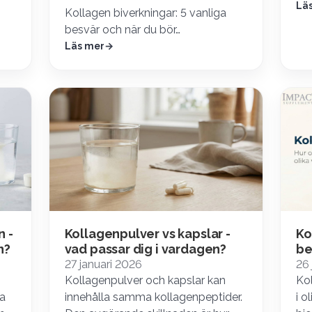
Lä
Kollagen biverkningar: 5 vanliga
besvär och när du bör…
Läs mer
n -
Kollagenpulver vs kapslar -
Ko
n?
vad passar dig i vardagen?
be
27 januari 2026
26 
Kollagenpulver och kapslar kan
Kol
a
innehålla samma kollagenpeptider.
i o