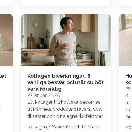
ket
Kollagen biverkningar: 5
Hu
vanliga besvär och när du bör
ko
vara försiktig
28 
27 januari 2026
m
Ko
Ett kollagentillskott ska bedömas
någ
utifrån hela produkten: råvara, dos,
r
krä
tillsatser och dina egna riskfaktorer.
lån
Kollagen / Säkerhet och tolerans
Kol