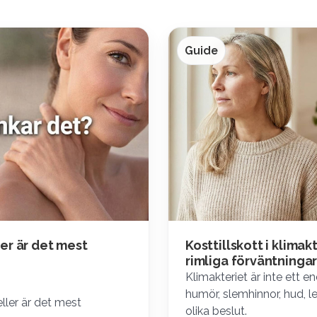
Guide
ler är det mest
Kosttillskott i klima
rimliga förväntninga
Klimakteriet är inte ett e
humör, slemhinnor, hud, le
eller är det mest
olika beslut.