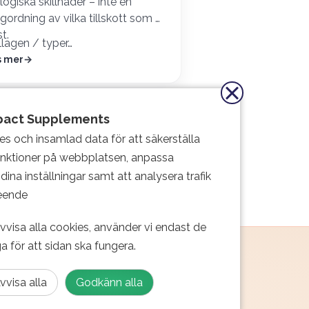
logiska skillnader – inte en
gordning av vilka tillskott som är
t.
lagen / typer…
s mer
Nästa
pact Supplements
es och insamlad data för att säkerställa
Guider
nktioner på webbplatsen, anpassa
Kollagen
Kosttillskott för klimakteriet
dina inställningar samt att analysera trafik