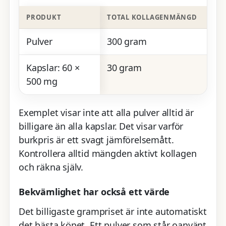
PRODUKT
TOTAL KOLLAGENMÄNGD
PRI
Pulver
300 gram
299
Kapslar: 60 ×
30 gram
299
500 mg
Exemplet visar inte att alla pulver alltid är
billigare än alla kapslar. Det visar varför
burkpris är ett svagt jämförelsemått.
Kontrollera alltid mängden aktivt kollagen
och räkna själv.
Bekvämlighet har också ett värde
Det billigaste grampriset är inte automatiskt
det bästa köpet. Ett pulver som står oanvänt