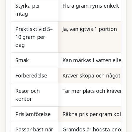
Styrka per
Flera gram ryms enkelt i en
intag
Praktiskt vid 5–
Ja, vanligtvis 1 portion
10 gram per
dag
Smak
Kan märkas i vatten eller a
Förberedelse
Kräver skopa och något att b
Resor och
Tar mer plats och kräver do
kontor
Prisjämförelse
Räkna pris per gram kollag
Passar bäst när
Gramdos är högsta prioritet