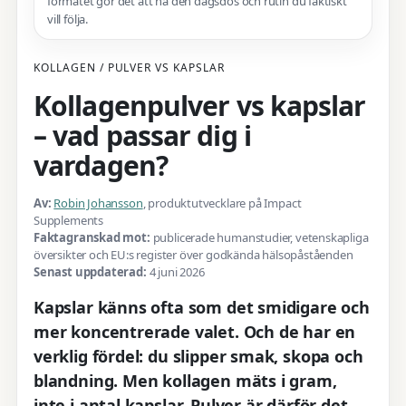
formatet gör det att nå den dagsdos och rutin du faktiskt
vill följa.
KOLLAGEN / PULVER VS KAPSLAR
Kollagenpulver vs kapslar
– vad passar dig i
vardagen?
Av:
Robin Johansson
, produktutvecklare på Impact
Supplements
Faktagranskad mot:
publicerade humanstudier, vetenskapliga
översikter och EU:s register över godkända hälsopåståenden
Senast uppdaterad:
4 juni 2026
Kapslar känns ofta som det smidigare och
mer koncentrerade valet. Och de har en
verklig fördel: du slipper smak, skopa och
blandning. Men kollagen mäts i gram,
inte i antal kapslar. Pulver är därför det