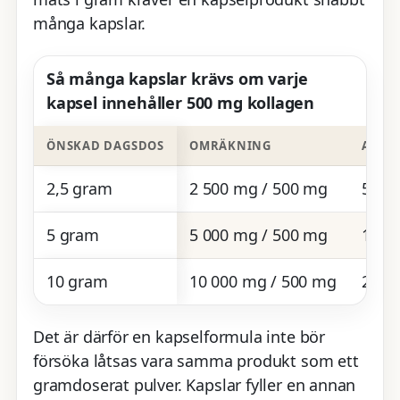
många kapslar.
Så många kapslar krävs om varje
kapsel innehåller 500 mg kollagen
ÖNSKAD DAGSDOS
OMRÄKNING
ANTA
2,5 gram
2 500 mg / 500 mg
5 kap
5 gram
5 000 mg / 500 mg
10 ka
10 gram
10 000 mg / 500 mg
20 ka
Det är därför en kapselformula inte bör
försöka låtsas vara samma produkt som ett
gramdoserat pulver. Kapslar fyller en annan