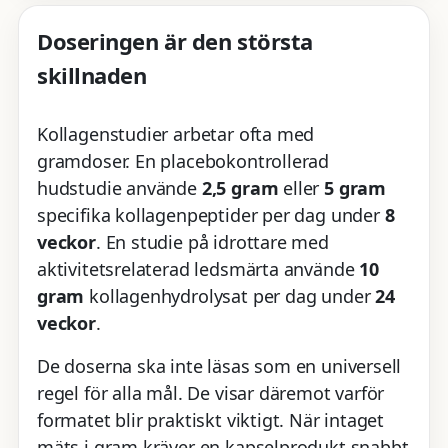
Doseringen är den största
skillnaden
Kollagenstudier arbetar ofta med
gramdoser. En placebokontrollerad
hudstudie använde
2,5 gram
eller
5 gram
specifika kollagenpeptider per dag under
8
veckor
. En studie på idrottare med
aktivitetsrelaterad ledsmärta använde
10
gram
kollagenhydrolysat per dag under
24
veckor
.
De doserna ska inte läsas som en universell
regel för alla mål. De visar däremot varför
formatet blir praktiskt viktigt. När intaget
mäts i gram kräver en kapselprodukt snabbt