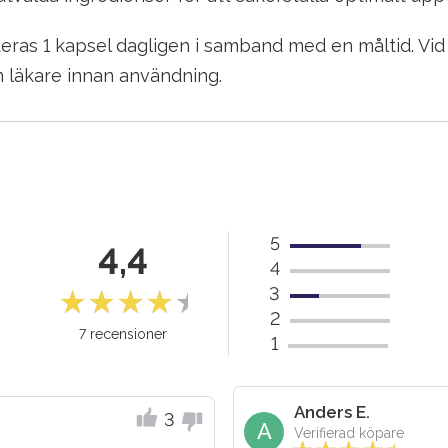
ras 1 kapsel dagligen i samband med en måltid. Vid g
 läkare innan användning.
5
4,4
4
3
2
7 recensioner
1
Anders E.
3
A
Verifierad köpare