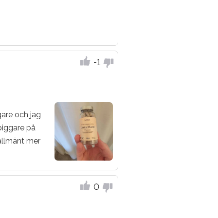
-1
gare och jag
 piggare på
allmänt mer
0