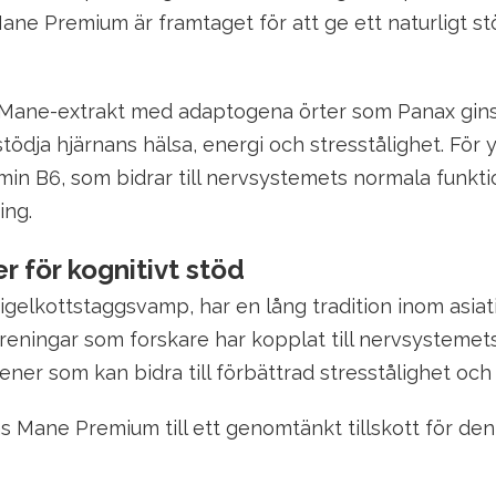
ane Premium är framtaget för att ge ett naturligt s
Mane-extrakt med adaptogena örter som Panax ginse
stödja hjärnans hälsa, energi och stresstålighet. För y
n B6, som bidrar till nervsystemets normala funktion
ing.
r för kognitivt stöd
gelkottstaggsvamp, har en lång tradition inom asiat
öreningar som forskare har kopplat till nervsystemet
ner som kan bidra till förbättrad stresstålighet och
 Mane Premium till ett genomtänkt tillskott för den