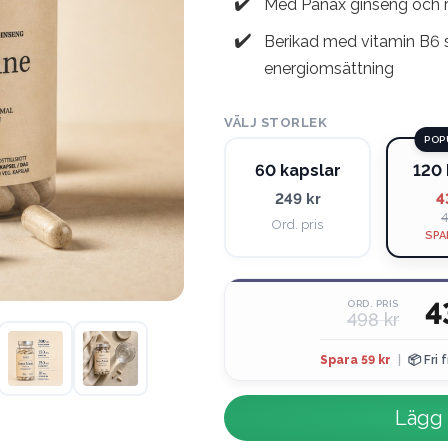
Med Panax ginseng och r
Berikad med vitamin B6 s
energiomsättning
VÄLJ STORLEK
POP
60 kapslar
120 
249 kr
4
4
Ord. pris
SPA
4
ORD. PRIS
498 kr
Spara 59 kr
|
📦 Fri 
Lägg 