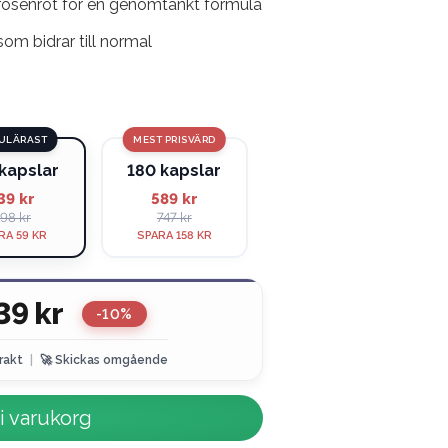
osenrot för en genomtänkt formula
om bidrar till normal
ULÄRAST
MEST PRISVÄRD
kapslar
180 kapslar
39 kr
589 kr
98 kr
747 kr
RA 59 KR
SPARA 158 KR
39 kr
-10%
frakt
|
🚀 Skickas omgående
i varukorg