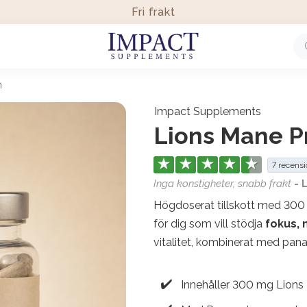
Fri frakt
m
Impact Supplements
Lions Mane 
★
★
★
★
★
7 recensi
Inga konstigheter, snabb frakt
- 
Högdoserat tillskott med 300
för dig som vill stödja
fokus, 
vitalitet, kombinerat med pana
Innehåller 300 mg Lions