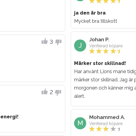
ja den är bra
Mycket bra tillskott
Johan P.
3
J
Verifierad köpare
Märker stor skillnad!
Har använt Lions mane tidi
märker stor skillnad. Jag är
morgonen och känner mig 
2
alert.
 energi!
Mohammed A.
M
Verifierad köpare