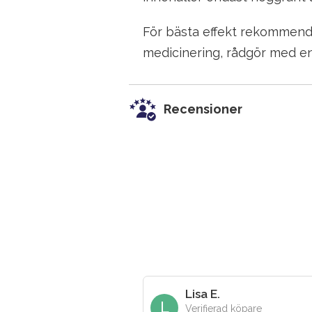
För bästa effekt rekommende
medicinering, rådgör med en
Recensioner
Lisa E.
L
Verifierad köpare