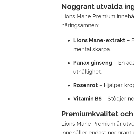
Noggrant utvalda in
Lions Mane Premium innehål
näringsämnen:
Lions Mane-extrakt
– E
mental skärpa.
Panax ginseng
– En ada
uthållighet.
Rosenrot
– Hjälper kro
Vitamin B6
– Stödjer n
Premiumkvalitet och
Lions Mane Premium är utveck
innehåller endast noggrant u