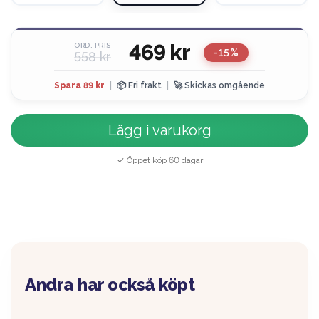
469 kr
ORD. PRIS
-15%
558 kr
Spara 89 kr
|
📦 Fri frakt
|
🚀 Skickas omgående
Lägg i varukorg
✓ Öppet köp 60 dagar
Andra har också köpt