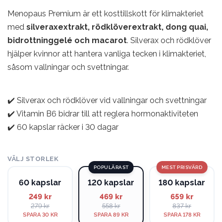
Menopaus Premium är ett kosttillskott för klimakteriet
med
silveraxextrakt, rödklöverextrakt, dong quai,
bidrottninggelé och macarot
. Silverax och rödklöver
hjälper kvinnor att hantera vanliga tecken i klimakteriet,
såsom vallningar och svettningar.
✔️ Silverax och rödklöver vid vallningar och svettningar
✔️ Vitamin B6 bidrar till att reglera hormonaktiviteten
✔️ 60 kapslar räcker i 30 dagar
VÄLJ STORLEK
POPULÄRAST
MEST PRISVÄRD
60 kapslar
120 kapslar
180 kapslar
249 kr
469 kr
659 kr
279 kr
558 kr
837 kr
SPARA 30 KR
SPARA 89 KR
SPARA 178 KR