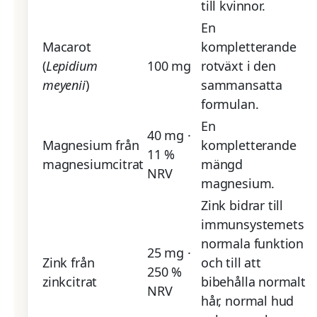
till kvinnor.
En
Macarot
kompletterande
(
Lepidium
100 mg
rotväxt i den
meyenii
)
sammansatta
formulan.
En
40 mg ·
Magnesium från
kompletterande
11 %
magnesiumcitrat
mängd
NRV
magnesium.
Zink bidrar till
immunsystemets
normala funktion
25 mg ·
Zink från
och till att
250 %
zinkcitrat
bibehålla normalt
NRV
hår, normal hud