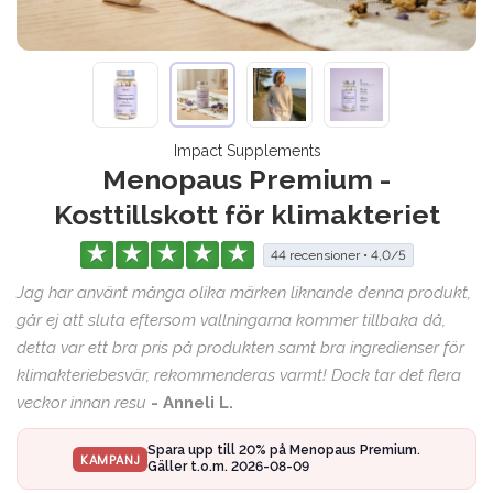
Impact Supplements
Menopaus Premium -
Kosttillskott för klimakteriet
★
★
★
★
★
44 recensioner • 4,0/5
Jag har använt många olika märken liknande denna produkt,
går ej att sluta eftersom vallningarna kommer tillbaka då,
detta var ett bra pris på produkten samt bra ingredienser för
klimakteriebesvär, rekommenderas varmt! Dock tar det flera
veckor innan resu
- Anneli L.
Spara upp till 20% på Menopaus Premium.
KAMPANJ
Gäller t.o.m. 2026-08-09