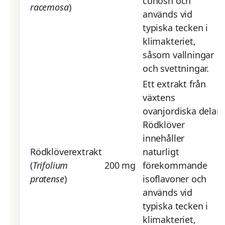
cohosh och
racemosa
)
används vid
typiska tecken i
klimakteriet,
såsom vallningar
och svettningar.
Ett extrakt från
växtens
ovanjordiska delar.
Rödklöver
innehåller
Rödklöverextrakt
naturligt
(
Trifolium
200 mg
förekommande
pratense
)
isoflavoner och
används vid
typiska tecken i
klimakteriet,