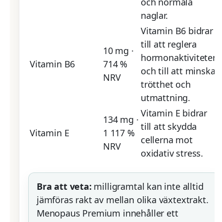
och normala
naglar.
Vitamin B6 bidrar
till att reglera
10 mg ·
hormonaktiviteten
Vitamin B6
714 %
och till att minska
NRV
trötthet och
utmattning.
Vitamin E bidrar
134 mg ·
till att skydda
Vitamin E
1 117 %
cellerna mot
NRV
oxidativ stress.
Bra att veta:
milligramtal kan inte alltid
jämföras rakt av mellan olika växtextrakt.
Menopaus Premium innehåller ett