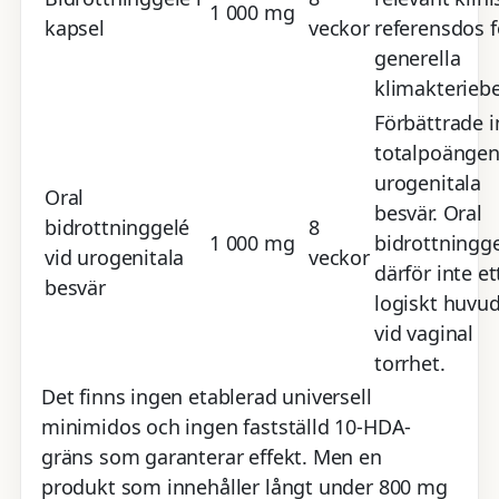
1 000 mg
kapsel
veckor
referensdos f
generella
klimakteriebe
Förbättrade i
totalpoängen
urogenitala
Oral
besvär. Oral
bidrottninggelé
8
1 000 mg
bidrottningge
vid urogenitala
veckor
därför inte et
besvär
logiskt huvu
vid vaginal
torrhet.
Det finns ingen etablerad universell
minimidos och ingen fastställd 10-HDA-
gräns som garanterar effekt. Men en
produkt som innehåller långt under 800 mg