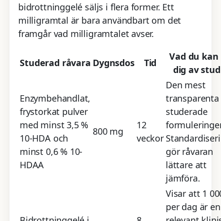
bidrottninggelé säljs i flera former. Ett
milligramtal är bara användbart om det
framgår vad milligramtalet avser.
Vad du kan 
Studerad råvara
Dygnsdos
Tid
dig av stud
Den mest
Enzymbehandlat,
transparenta
frystorkat pulver
studerade
med minst 3,5 %
12
formuleringe
800 mg
10-HDA och
veckor
Standardiser
minst 0,6 % 10-
gör råvaran
HDAA
lättare att
jämföra.
Visar att 1 0
per dag är en
Bidrottninggelé i
8
relevant klini