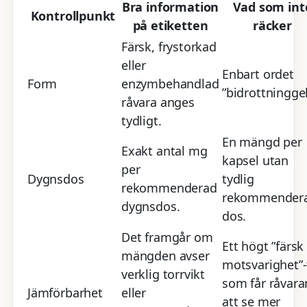
Bra information
Vad som int
Kontrollpunkt
på etiketten
räcker
Färsk, frystorkad
eller
Enbart ordet
Form
enzymbehandlad
”bidrottninggel
råvara anges
tydligt.
En mängd per
Exakt antal mg
kapsel utan
per
Dygnsdos
tydlig
rekommenderad
rekommender
dygnsdos.
dos.
Det framgår om
Ett högt ”färsk
mängden avser
motsvarighet”-
verklig torrvikt
som får råvara
Jämförbarhet
eller
att se mer